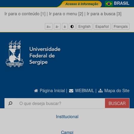
BRASIL
Ir para o conteúdo [1]
|
Ir para o menu [2]
|
Ir para a busca [3]
a+
a-
a
English
Español
Français
Página Inicial
|
WEBMAIL
|
Mapa do Site
Institucional
Campi