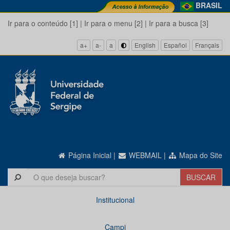
BRASIL
Ir para o conteúdo [1]
|
Ir para o menu [2]
|
Ir para a busca [3]
a+
a-
a
English
Español
Français
Página Inicial
|
WEBMAIL
|
Mapa do Site
Institucional
Campi