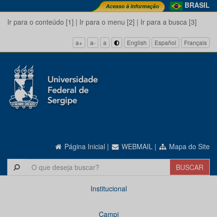
BRASIL
Ir para o conteúdo [1]
|
Ir para o menu [2]
|
Ir para a busca [3]
a+
a-
a
English
Español
Français
Página Inicial
|
WEBMAIL
|
Mapa do Site
Institucional
Campi